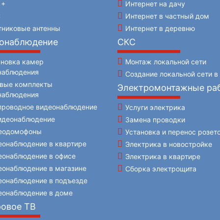
 +
Интернет на дачу
С
Интернет в частный дом
тниковые антенны
Интернет в деревню
онаблюдение
СКС
ановка камер
Монтаж локальной сети
наблюдения
Создание локальной сети в
овые комплекты
Электромонтажные ра
наблюдения
проводное видеонаблюдение
Услуги электрика
видеонаблюдение
Замена проводки
еодомофоны
Установка и перенос розет
еонаблюдение в квартире
Электрика в новостройке
еонаблюдение в офисе
Электрика в квартире
еонаблюдение в магазине
Сборка электрощита
еонаблюдение в подъезде
еонаблюдение в доме
овое ТВ