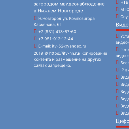
НТВ
МТ
Спу
Н.Новгород ул. Композитора
Виде
Касьянова, 6Г
+7 (831) 413-67-60
Уст
+7 951-912-12-44
видео
E-mail: itv-52@yandex.ru
Гот
2019 © https://itv-nn.ru/ Копирование
видео
контента и размещение на других
Бес
сайтах запрещено.
IP 
Вид
Вид
Вид
Вид
Вид
Вид
Цифр