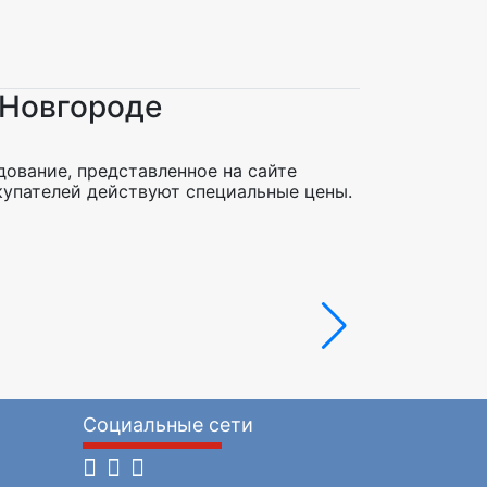
 Новгороде
ование, представленное на сайте
купателей действуют специальные цены.
Комплект
Уточняет
Социальные сети