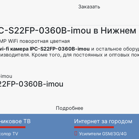
Заказать
IPC-S22FP-0360B-imou в Нижнем
MP WiFi поворотная цветная
wi-fi камера IPC-S22FP-0360B-imou
и остальное оборуд
зводителя. Кроме того, для постоянных и оптовых по
S22FP-0360B-imou
Подробнее
никовое ТВ
Интернет за городом
колор TV
Усилители GSM/3G/4G