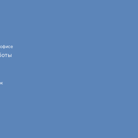
 офисе
боты
ок