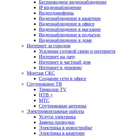
Беспроводное видеонаблюдение
IP видеонаблюдение
Видеодомофоны
Видеонаблюдение в квартире
Видеонаблюдение в офисе
Видеонаблюдение в магазине
Видеонаблюдение в подъезде
Видеонаблюдение в доме
Интернет за городом
Усиление сотовой связи и интернета
Интернет на дачу
Интернет в частный дом
Интернет в деревню
Монтаж СКС
Создание сети в офисе
Спутниковое ТВ
Триколор TV
НТВ +
МТС
Спутниковые антенны
Электромонтажные работы
Услуги электрика
Замена проводки
Электрика в новостройке
Электрика в квартире