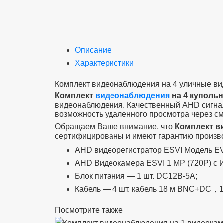
Описание
Характеристики
Комплект видеонаблюдения на 4 уличные в
Комплект
видеонаблюдения
на 4 куполь
видеонаблюдения. Качественный AHD сигнал 
возможность удаленного просмотра через см
Обращаем Ваше внимание, что
Комплект в
сертифицированы и имеют гарантию производ
AHD видеорегистратор ESVI Модель E
AHD Видеокамера ESVI 1 MP (720P) с И
Блок питания — 1 шт. DC12В-5A;
Кабель — 4 шт. кабель 18 м BNC+DC，1 
Посмотрите также