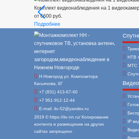
Комплект видеонаблюдения на 1 видеокамер
от 6600 руб.
Подробнее
Спутн
Трик
НТВ 
МТС
Спут
Н.Новгород ул. Композитора
Видео
Касьянова, 6Г
+7 (831) 413-67-60
Уста
+7 951-912-12-44
Гото
E-mail: itv-52@yandex.ru
Бесп
2019 © https://itv-nn.ru/ Копирование
IP в
контента и размещение на других
Виде
сайтах запрещено.
Виде