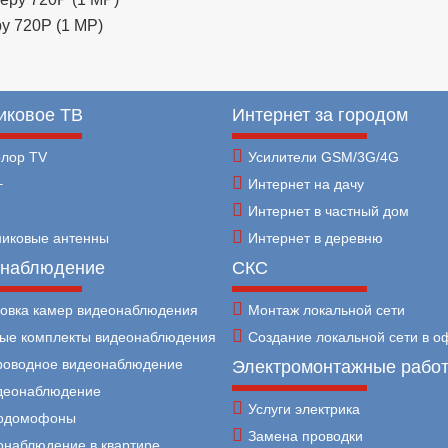
у 720P (1 MP)
иковое ТВ
Интернет за городом
олор TV
Усилители GSM/3G/4G
+
Интернет на дачу
Интернет в частный дом
никовые антенны
Интернет в деревню
наблюдение
СКС
новка камер видеонаблюдения
Монтаж локальной сети
вые комплекты видеонаблюдения
Создание локальной сети в о
роводное видеонаблюдение
Электромонтажные рабо
идеонаблюдение
Услуги электрика
одомофоны
Замена проводки
онаблюдение в квартире