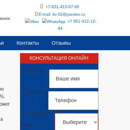
+7-831-413-67-60
E-mail: itv-52@yandex.ru
вонок
+7 951-912-12-
44
ьи
Контакты
Отзывы
КОНСУЛЬТАЦИЯ ОНЛАЙН
Ваше имя
*
но
Телефон
0%.
*
может
Выберите
на
*
вопрос