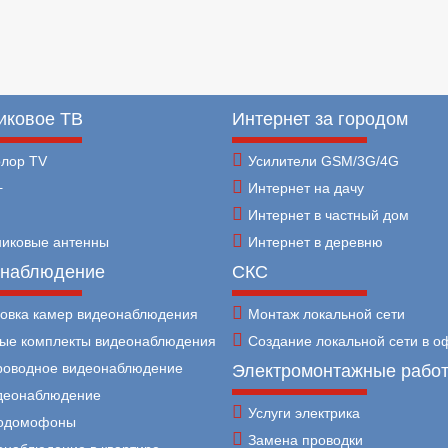
иковое ТВ
Интернет за городом
олор TV
Усилители GSM/3G/4G
+
Интернет на дачу
Интернет в частный дом
никовые антенны
Интернет в деревню
наблюдение
СКС
новка камер видеонаблюдения
Монтаж локальной сети
вые комплекты видеонаблюдения
Создание локальной сети в о
роводное видеонаблюдение
Электромонтажные рабо
идеонаблюдение
Услуги электрика
одомофоны
Замена проводки