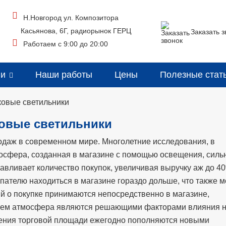
Н.Новгород ул. Композитора
Касьянова, 6Г, радиорынок ГЕРЦ
Заказать з
Работаем с 9:00 до 20:00
ии
Наши работы
Цены
Полезные стат
ковые светильники
овые светильники
одаж в современном мире. Многолетние исследования, в
мосфера, созданная в магазине
с помощью освещения, силь
авливает количество покупок, увеличивая выручку аж до 4
пателю находиться в магазине гораздо дольше, что также 
й о покупке принимаются непосредственно в магазине,
в нем атмосфера являются решающими факторами влияния 
ения торговой площади ежегодно пополняются новыми