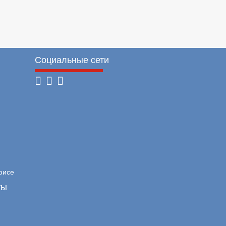
Социальные сети
фисе
ты