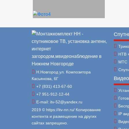
Спутн
Трик
НТВ 
МТС
Спут
Н.Новгород ул. Композитора
Видео
Касьянова, 6Г
+7 (831) 413-67-60
Уста
+7 951-912-12-44
Гото
E-mail: itv-52@yandex.ru
Бесп
2019 © https://itv-nn.ru/ Копирование
IP в
контента и размещение на других
Виде
сайтах запрещено.