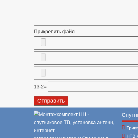
Прикрепить файл
13-2=
Спутн
Трик
НТВ 