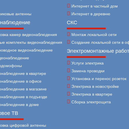
Интернет в частный дом
никовые антенны
Интернет в деревню
наблюдение
СКС
новка камер видеонаблюдения
Монтаж локальной сети
вые комплекты видеонаблюдения
Создание локальной сети в о
роводное видеонаблюдение
Электромонтажные рабо
идеонаблюдение
Услуги электрика
одомофоны
Замена проводки
онаблюдение в квартире
Установка и перенос розеток
онаблюдение в офисе
Электрика в новостройке
онаблюдение в магазине
Электрика в квартире
онаблюдение в подъезде
Сборка электрощита
онаблюдение в доме
вое ТВ
новка цифровой антенны