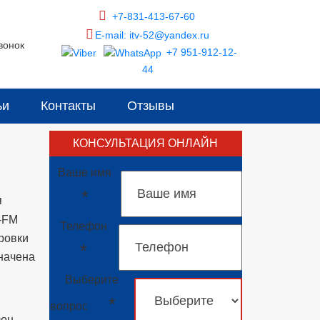
+7-831-413-67-60
E-mail: itv-52@yandex.ru
вонок
+7 951-912-12-
44
ьи
Контакты
Отзывы
КОНСУЛЬТАЦИЯ ОНЛАЙН
Ваше имя
*
я
-FM
Телефон
ровки
*
начена
Выберите
*
вопрос
зон