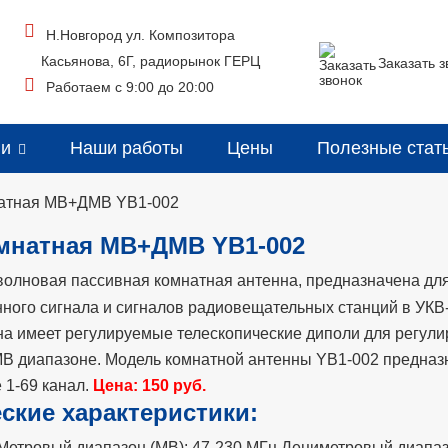
Н.Новгород ул. Композитора
Касьянова, 6Г, радиорынок ГЕРЦ
Заказать з
Работаем с 9:00 до 20:00
ии
Наши работы
Цены
Полезные стат
натная MB+ДМВ YB1-002
мнатная MB+ДМВ YB1-002
олновая пассивная комнатная антенна, предназначена дл
нного сигнала и сигналов радиовещательных станций в УКВ
на имеет регулируемые телескопические диполи для регули
 МВ диапазоне. Модель комнатной антенны YB1-002 предназ
 1-69 канал.
Цена: 150 руб.
ские характеристики:
 Метровый диапазон (МВ): 47-230 МГц Дециметровый диапа