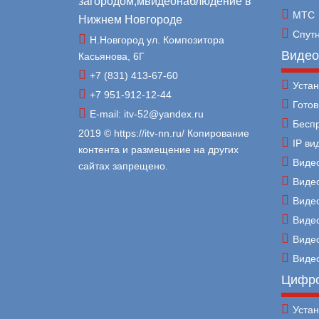
МТС
Спут
Н.Новгород ул. Композитора
Видео
Касьянова, 6Г
+7 (831) 413-67-60
Уста
+7 951-912-12-44
Гото
E-mail: itv-52@yandex.ru
Бесп
2019 © https://itv-nn.ru/ Копирование
IP в
контента и размещение на других
Виде
сайтах запрещено.
Виде
Виде
Виде
Виде
Виде
Цифро
Уста